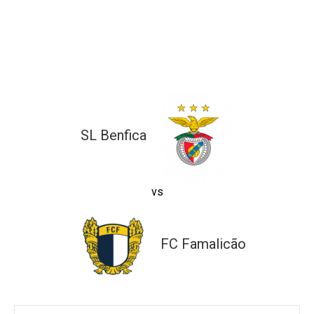
ltados
ade
l de Denúncias
alações
actos
identes
ão
SL Benfica
vs
FC Famalicão