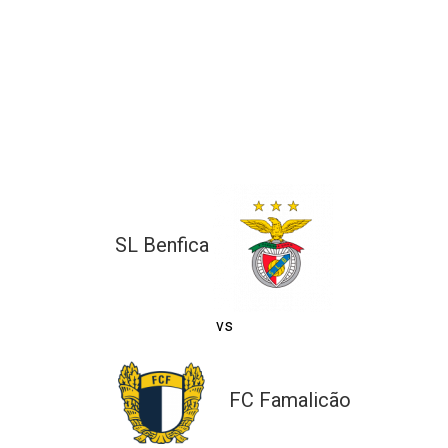
ltados
ade
l de Denúncias
alações
actos
identes
ão
SL Benfica
vs
FC Famalicão