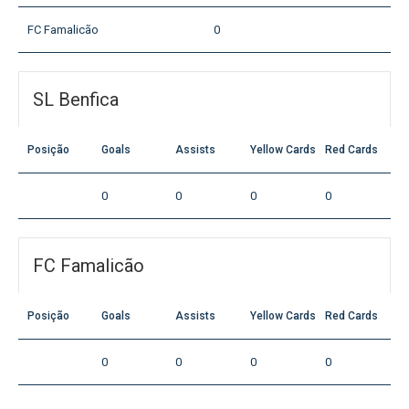
FC Famalicão
0
SL Benfica
Posição
Goals
Assists
Yellow Cards
Red Cards
0
0
0
0
FC Famalicão
Posição
Goals
Assists
Yellow Cards
Red Cards
0
0
0
0