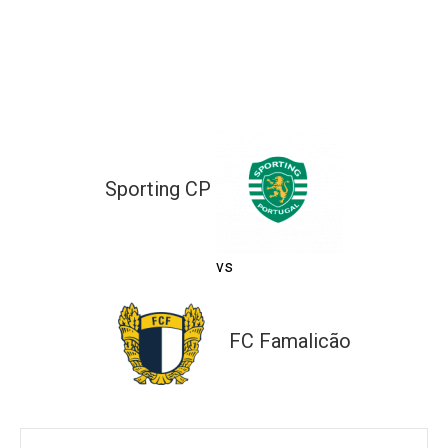
ltados
ade
l de Denúncias
alações
actos
identes
Sporting CP
ão
vs
FC Famalicão