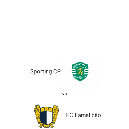
ltados
ade
l de Denúncias
alações
actos
identes
ão
Sporting CP
vs
FC Famalicão