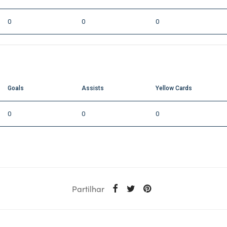
0
0
0
Goals
Assists
Yellow Cards
0
0
0
Partilhar