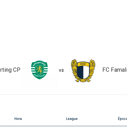
rting CP
FC Famal
vs
Hora
League
Époc