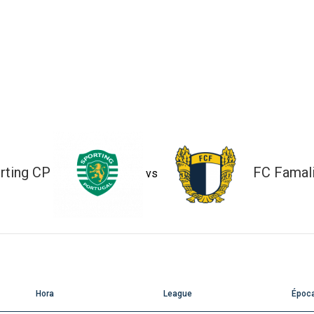
rting CP
FC Famal
vs
Hora
League
Époc