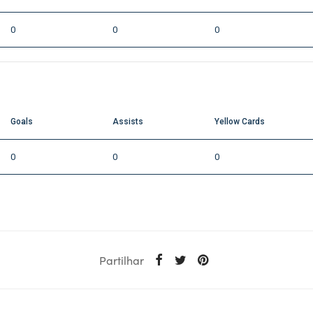
0
0
0
Goals
Assists
Yellow Cards
0
0
0
Partilhar