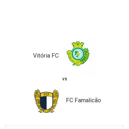
ltados
ade
l de Denúncias
alações
actos
identes
ão
Vitória FC
vs
FC Famalicão