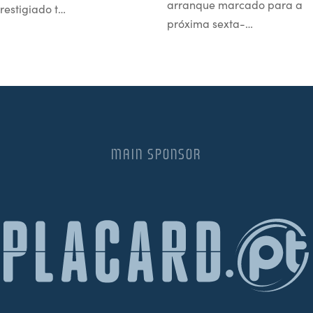
arranque marcado para a
restigiado t…
próxima sexta-…
MAIN SPONSOR