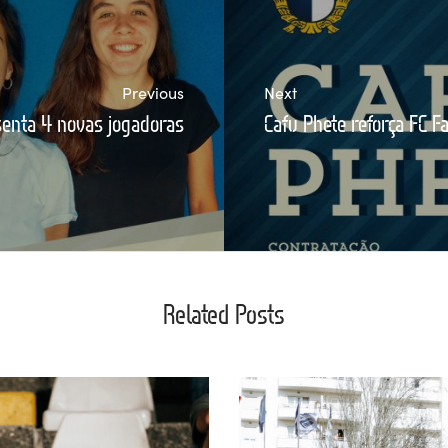
Previous
Next
senta 4 novas jogadoras
Cafu Phete reforça FC F
Related Posts