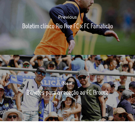
Previous
Boletim clínico Rio Ave FC x FC Famalicão
Next
Bilhetes para a receção ao FC Arouca