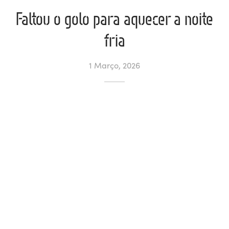
Faltou o golo para aquecer a noite
ltados
ade
l de Denúncias
fria
alações
actos
1 Março, 2026
identes
ão