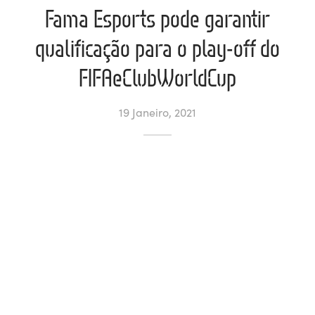
Fama Esports pode garantir
ltados
ade
l de Denúncias
qualificação para o play-off do
alações
actos
FIFAeClubWorldCup
identes
19 Janeiro, 2021
ão