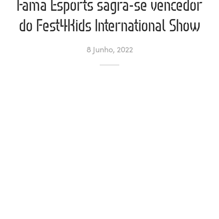
Fama Esports sagra-se vencedor
do Fest4Kids International Show
ltados
ade
l de Denúncias
alações
actos
8 Junho, 2022
identes
ão