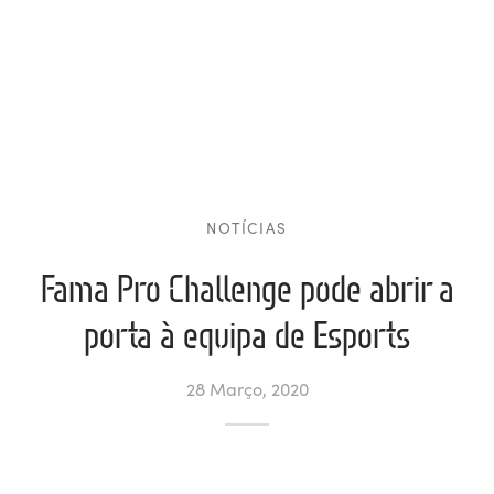
ltados
ade
l de Denúncias
alações
actos
identes
ão
NOTÍCIAS
Fama Pro Challenge pode abrir a
porta à equipa de Esports
28 Março, 2020