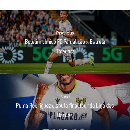
Previous
Boletim clínico FC Famalicão x Estrela
Amadora
Next
Puma Rodríguez disputa final four da Liga das
Nações