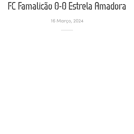
FC Famalicão 0-0 Estrela Amadora
ltados
ade
l de Denúncias
16 Março, 2024
alações
actos
identes
ão