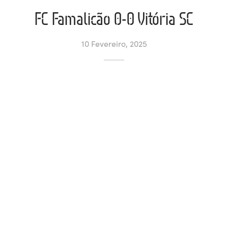
FC Famalicão 0-0 Vitória SC
ltados
ade
l de Denúncias
10 Fevereiro, 2025
alações
actos
identes
ão