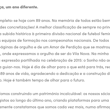
a, um ano diferente.
ompleta-se hoje com 89 anos. Na memória de todos estão bem 
es concretizações! A melhor classificação de sempre no prin
a subida histórica à primeira divisão nacional de futebol femi
s equipas de formação nos campeonatos nacionais. De todos
páginas de orgulho e de um Amor de Perdição que se mostrou
 onde expressamos o orgulho de ser do Vila Nova. Na minha
 expressão partilhada na celebração de 2015: o Sonho não a
 guiar-nos. Hoje é dia de olhar para o que está para trás, re
 89 anos de vida, agradecendo a dedicação e a construção di
. Hoje é também tempo de olhar para o futuro.
fomos construindo um património incalculável: os nossos sóci
gistos ao longo do último ano, criando plataformas para uma
amente constatamos que somos cada vez mais, numa afirm