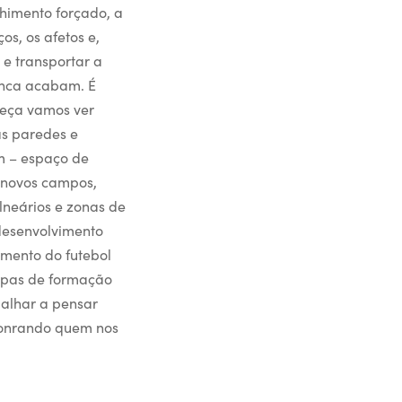
lhimento forçado, a
s, os afetos e,
 e transportar a
unca acabam. É
meça vamos ver
s paredes e
m – espaço de
 novos campos,
lneários e zonas de
 desenvolvimento
mento do futebol
uipas de formação
balhar a pensar
 honrando quem nos