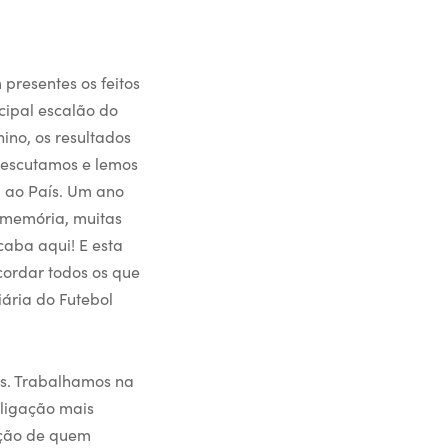
presentes os feitos
cipal escalão do
nino, os resultados
 escutamos e lemos
 ao País. Um ano
 memória, muitas
caba aqui! E esta
cordar todos os que
ária do Futebol
os. Trabalhamos na
 ligação mais
ação de quem