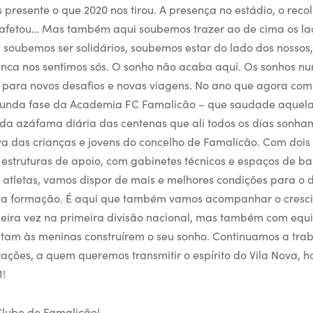
presente o que 2020 nos tirou. A presença no estádio, o reco
afetou… Mas também aqui soubemos trazer ao de cima os laço
 soubemos ser solidários, soubemos estar do lado dos nossos,
nca nos sentimos sós. O sonho não acaba aqui. Os sonhos n
 para novos desafios e novas viagens. No ano que agora co
gunda fase da Academia FC Famalicão – que saudade aquela
da azáfama diária das centenas que ali todos os dias sonha
a das crianças e jovens do concelho de Famalicão. Com dois
estruturas de apoio, com gabinetes técnicos e espaços de ba
s atletas, vamos dispor de mais e melhores condições para o
a a formação. É aqui que também vamos acompanhar o cresci
meira vez na primeira divisão nacional, mas também com eq
tam às meninas construírem o seu sonho. Continuamos a tra
erações, a quem queremos transmitir o espírito do Vila Nova,
1!
Clube de Famalicão!