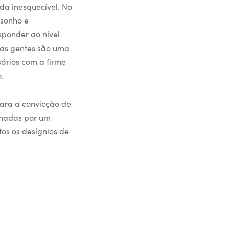
da inesquecível. No
isonho e
sponder ao nível
sas gentes são uma
ários com a firme
.
lara a convicção de
onadas por um
tos os desígnios de