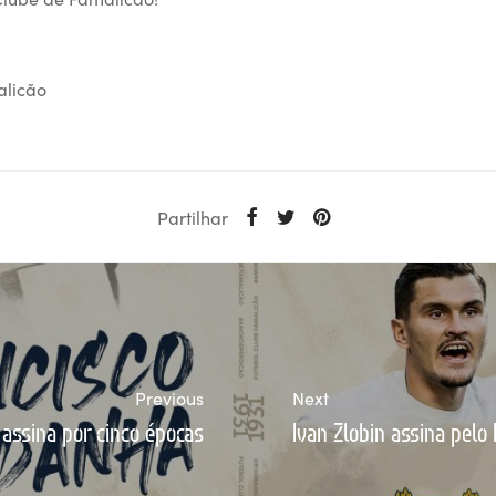
alicão
Partilhar
Previous
Next
assina por cinco épocas
Ivan Zlobin assina pelo