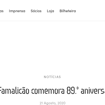
ias
Imprensa
Sócios
Loja
Bilheteira
NOTÍCIAS
Famalicão comemora 89.º anivers
21 Agosto, 2020