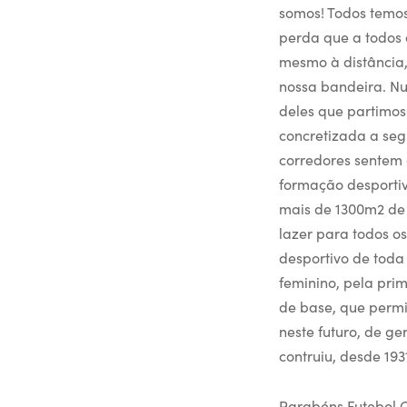
somos! Todos temos 
perda que a todos 
mesmo à distância,
nossa bandeira. Nu
deles que partimos
concretizada a se
corredores sentem 
formação desportiv
mais de 1300m2 de 
lazer para todos o
desportivo de tod
feminino, pela pri
de base, que permi
neste futuro, de g
contruiu, desde 193
Parabéns Futebol 