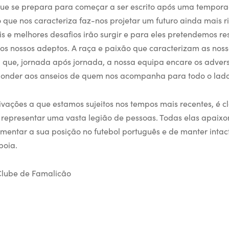
ue se prepara para começar a ser escrito após uma tempora
 que nos caracteriza faz-nos projetar um futuro ainda mais r
s e melhores desafios irão surgir e para eles pretendemos re
os nossos adeptos. A raça e paixão que caracterizam as nos
 que, jornada após jornada, a nossa equipa encare os advers
ponder aos anseios de quem nos acompanha para todo o lado
ivações a que estamos sujeitos nos tempos mais recentes, é c
representar uma vasta legião de pessoas. Todas elas apaix
imentar a sua posição no futebol português e de manter intac
poia.
Clube de Famalicão