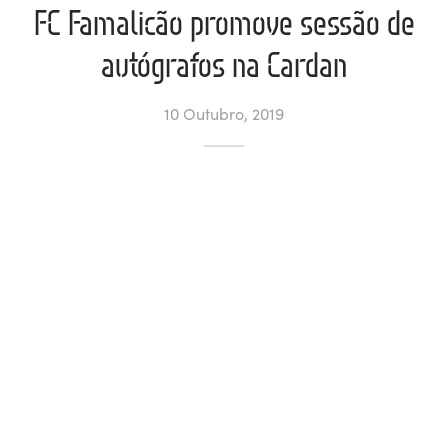
FC Famalicão promove sessão de
ltados
ade
l de Denúncias
autógrafos na Cardan
alações
actos
10 Outubro, 2019
identes
ão