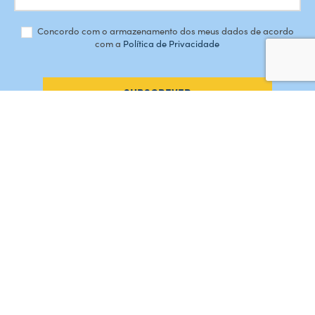
Concordo com o armazenamento dos meus dados de acordo
com a
Política de Privacidade
SUBSCREVER
#AMORDEPERDICAO
Como chegar