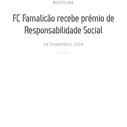
NOTÍCIAS
ltados
ade
l de Denúncias
FC Famalicão recebe prémio de
alações
actos
Responsabilidade Social
identes
24 Dezembro, 2024
ão