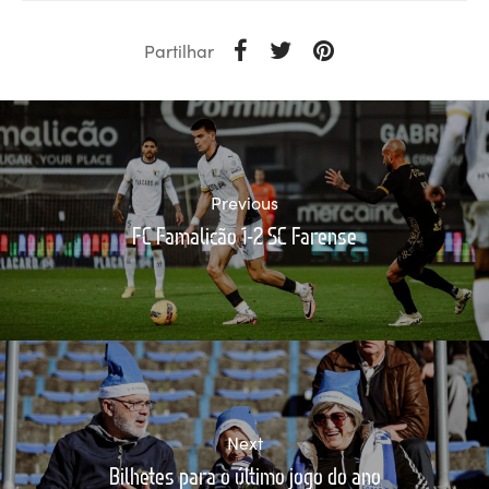
Partilhar
Previous
FC Famalicão 1-2 SC Farense
Next
Bilhetes para o último jogo do ano