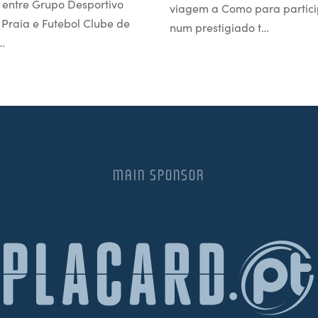
 entre Grupo Desportivo
viagem a Como para partici
l Praia e Futebol Clube de
num prestigiado t…
…
MAIN SPONSOR