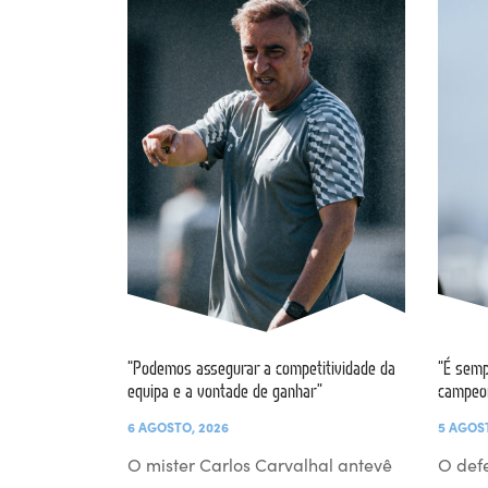
“Podemos assegurar a competitividade da
“É semp
equipa e a vontade de ganhar”
campeo
6 AGOSTO, 2026
5 AGOS
O mister Carlos Carvalhal antevê
O def