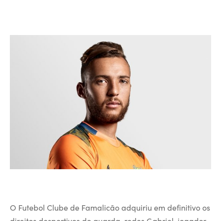
O Futebol Clube de Famalicão adquiriu em definitivo os
direitos desportivos do guarda-redes Gabriel, jogador