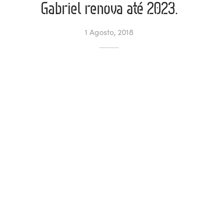
Gabriel renova até 2023.
ltados
ade
l de Denúncias
1 Agosto, 2018
alações
actos
identes
ão