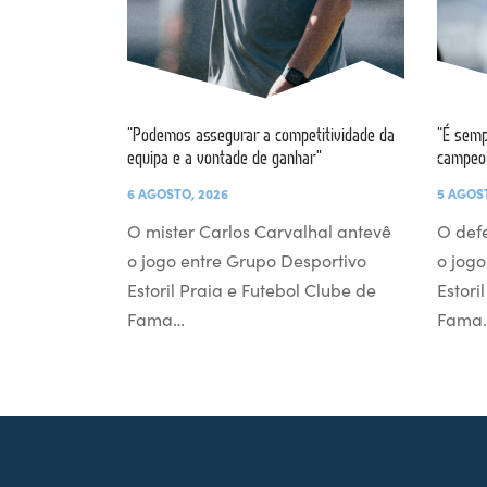
“Podemos assegurar a competitividade da
“É semp
equipa e a vontade de ganhar”
campeo
6 AGOSTO, 2026
5 AGOS
O mister Carlos Carvalhal antevê
O def
o jogo entre Grupo Desportivo
o jogo
Estoril Praia e Futebol Clube de
Estori
Fama…
Fama