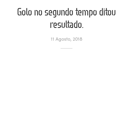
Golo no segundo tempo ditou
ltados
ade
l de Denúncias
resultado.
alações
actos
11 Agosto, 2018
identes
ão