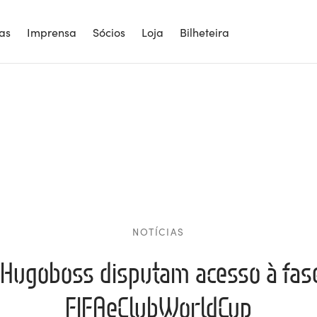
ias
Imprensa
Sócios
Loja
Bilheteira
NOTÍCIAS
Hugoboss disputam acesso à fase
FIFAeClubWorldCup