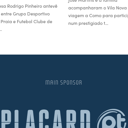
esa Rodrigo Pinheiro antevê
acompanharam o Vila Nova
 entre Grupo Desportivo
viagem a Como para partici
l Praia e Futebol Clube de
num prestigiado t…
…
MAIN SPONSOR