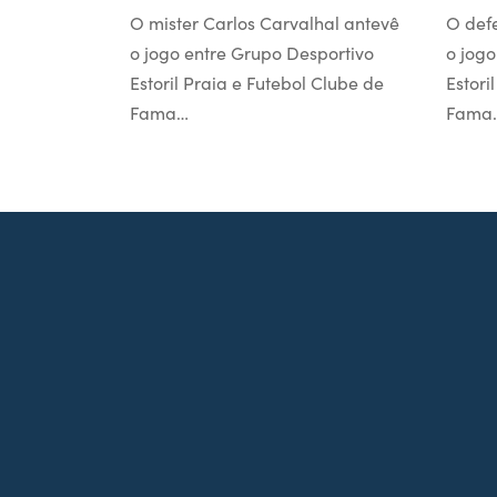
O mister Carlos Carvalhal antevê
O def
o jogo entre Grupo Desportivo
o jogo
Estoril Praia e Futebol Clube de
Estori
Fama…
Fama