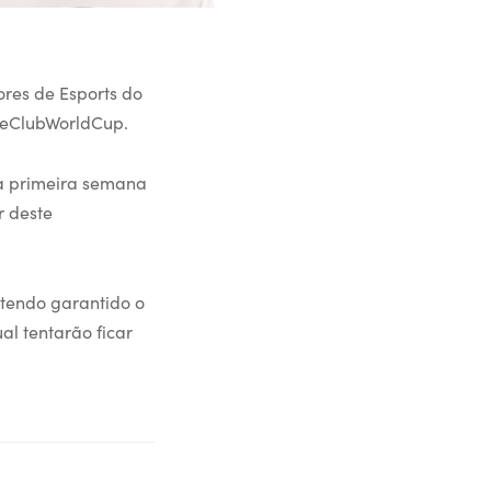
res de Esports do
FAeClubWorldCup.
 a primeira semana
r deste
 tendo garantido o
al tentarão ficar