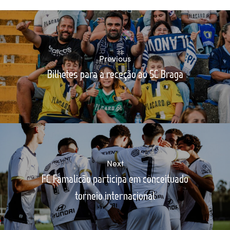
Previous
Bilhetes para a receção ao SC Braga
Next
FC Famalicão participa em conceituado
torneio internacional