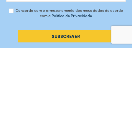
Concordo com o armazenamento dos meus dados de acordo
com a
Política de Privacidade
SUBSCREVER
#AMORDEPERDICAO
Como chegar
Contacte-nos