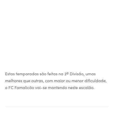
ltados
ade
l de Denúncias
alações
actos
identes
ão
Estas temporadas são feitas na 2ª Divisão, umas
melhores que outras, com maior ou menor dificuldade,
o FC Famalicão vai-se mantendo neste escalão.