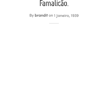
Famalicão.
ltados
ade
l de Denúncias
By
brandit
on
1 Janeiro, 1939
alações
actos
identes
ão