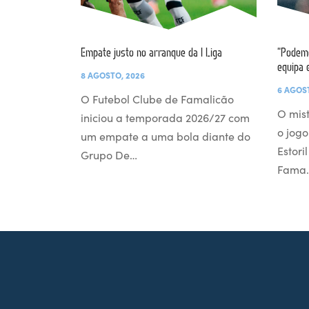
Empate justo no arranque da I Liga
“Podemo
equipa 
8 AGOSTO, 2026
6 AGOS
O Futebol Clube de Famalicão
O mist
iniciou a temporada 2026/27 com
o jogo
um empate a uma bola diante do
Estori
Grupo De…
Fama