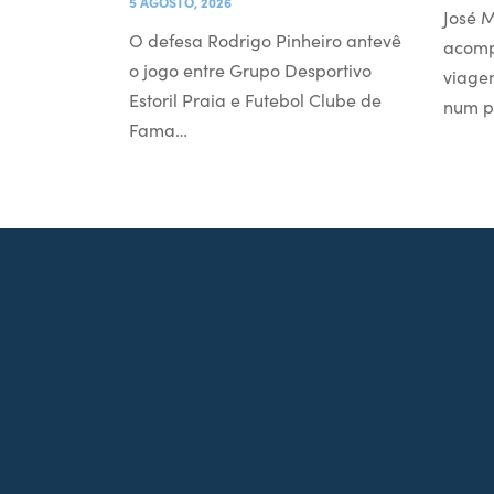
5 AGOSTO, 2026
José M
O defesa Rodrigo Pinheiro antevê
acomp
o jogo entre Grupo Desportivo
viage
Estoril Praia e Futebol Clube de
num p
Fama…