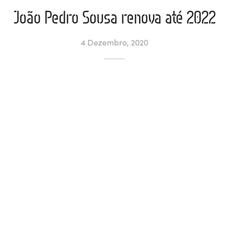
João Pedro Sousa renova até 2022
ltados
ade
l de Denúncias
4 Dezembro, 2020
alações
actos
identes
ão