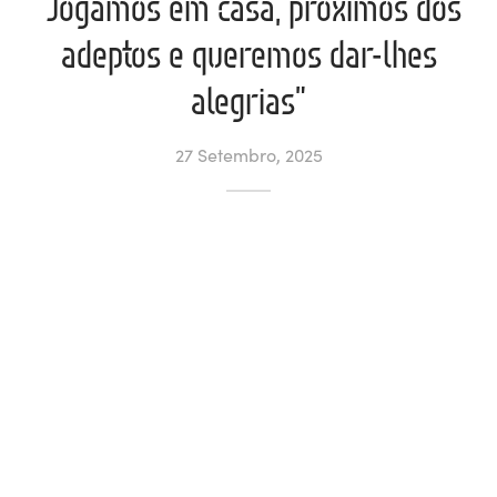
“Jogamos em casa, próximos dos
adeptos e queremos dar-lhes
ltados
ade
l de Denúncias
alegrias”
alações
actos
27 Setembro, 2025
identes
ão