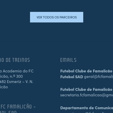
VER TODOS OS PARCEIROS
RO DE TREINOS
EMAILS
a Academia do FC
Futebol Clube de Famalicão
cão, n.º 300
Futebol SAD
geral@fcfamali
82 Esmeriz – V. N.
icão
Futebol Clube de Famalicão
secretaria.fcfamalicao@gm
 FC FAMALICÃO –
Departamento de Comunic
BOL SAD