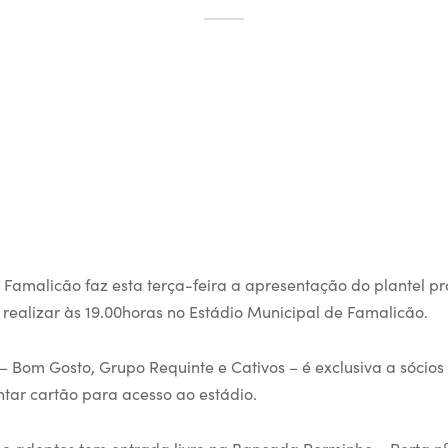
 Famalicão faz esta terça-feira a apresentação do plantel pro
 realizar às 19.00horas no Estádio Municipal de Famalicão.
 Bom Gosto, Grupo Requinte e Cativos – é exclusiva a sócios
ar cartão para acesso ao estádio.
s e adeptos tem entrada livre na Bancada Porminho – Porta n