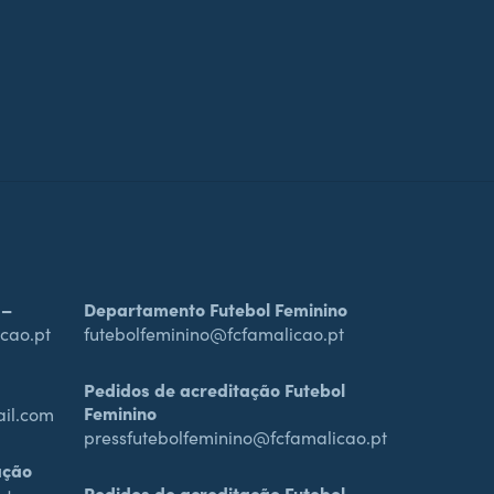
 –
Departamento Futebol Feminino
cao.pt
futebolfeminino@fcfamalicao.pt
Pedidos de acreditação Futebol
Feminino
ail.com
pressfutebolfeminino@fcfamalicao.pt
ação
Pedidos de acreditação Futebol