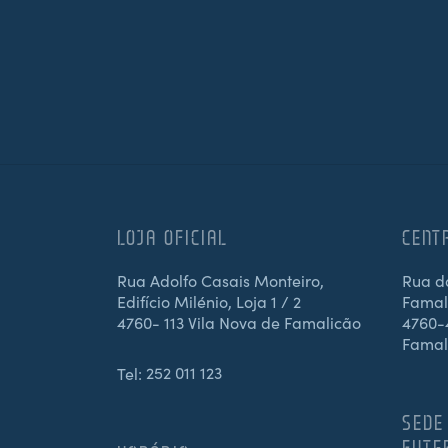
LOJA OFICIAL
CENT
Rua Adolfo Casais Monteiro,
Rua d
Edifício Milénio, Loja 1 / 2
Famali
4760- 113 Vila Nova de Famalicão
4760-4
Famal
Tel:
252 011 123
SEDE
FUTE