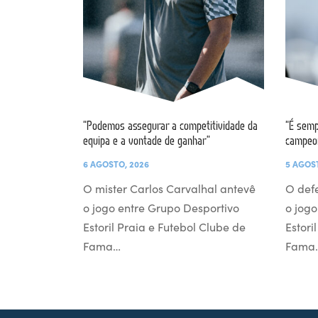
“Podemos assegurar a competitividade da
“É semp
equipa e a vontade de ganhar”
campeo
6 AGOSTO, 2026
5 AGOS
O mister Carlos Carvalhal antevê
O def
o jogo entre Grupo Desportivo
o jogo
Estoril Praia e Futebol Clube de
Estori
Fama…
Fama