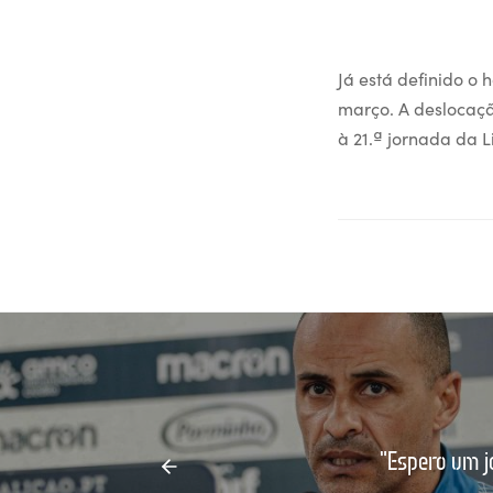
Já está definido o
março. A deslocaçã
à 21.ª jornada da 
"Espero um j