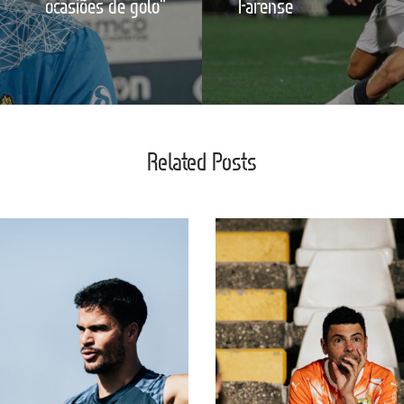
ocasiões de golo"
Farense
Related Posts