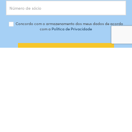
Concordo com o armazenamento dos meus dados de acordo
com a
Política de Privacidade
SUBSCREVER
#AMORDEPERDICAO