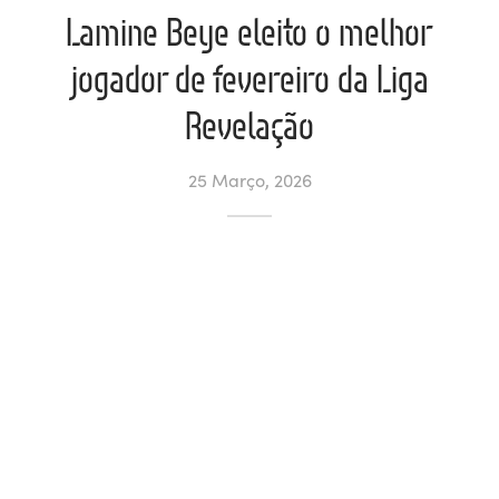
Lamine Beye eleito o melhor
ltados
ade
l de Denúncias
jogador de fevereiro da Liga
alações
actos
Revelação
identes
25 Março, 2026
ão