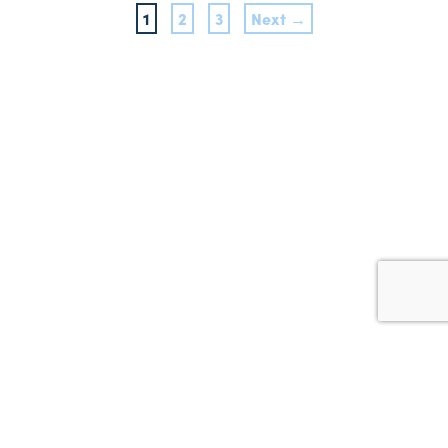
1
2
3
Next →