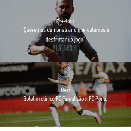
Previous
"Queremos demonstrar o que valemos e
desfrutar do jogo"
Next
Boletim clínico FC Famalicão x FC Porto