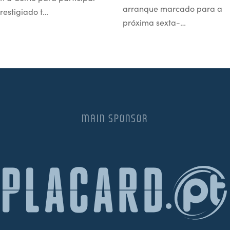
arranque marcado para a
restigiado t…
próxima sexta-…
MAIN SPONSOR