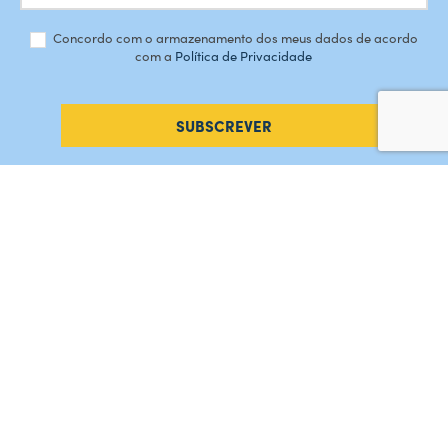
Concordo com o armazenamento dos meus dados de acordo
com a
Política de Privacidade
SUBSCREVER
#AMORDEPERDICAO
Como chegar
Contacte-nos