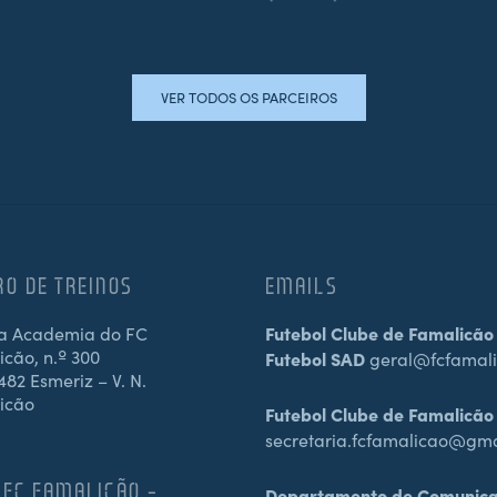
VER TODOS OS PARCEIROS
RO DE TREINOS
EMAILS
a Academia do FC
Futebol Clube de Famalicão
cão, n.º 300
Futebol SAD
geral@fcfamali
82 Esmeriz – V. N.
icão
Futebol Clube de Famalicão
secretaria.fcfamalicao@gm
 FC FAMALICÃO –
Departamento de Comunic