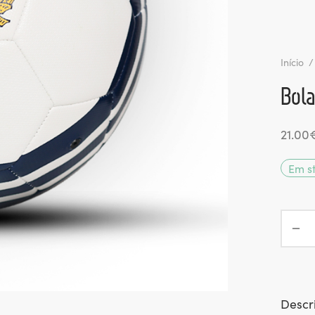
Início
/
Bol
21.00
Em s
Descr