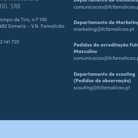
BOL SAD
comunicacao@fcfamalicao.
mpo de Tiro, n.º 100
Departamento de Marketin
482 Esmeriz – V.N. Famalicão
marketing@fcfamalicao.pt
2 141 720
Pedidos de acreditação Fut
Masculino
comunicacao@fcfamalicao.
Departamento de scouting
(Pedidos de observação)
scouting@fcfamalicao.pt