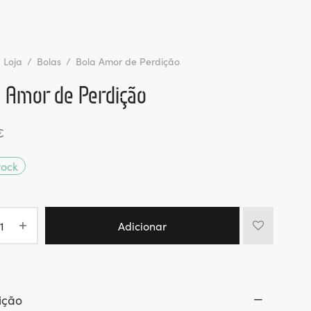
Loja
/
Bolas
/
Bola Amor de Perdição
a Amor de Perdição
€
tock
Adicionar
ição