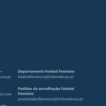
 –
Departamento Futebol Feminino
cao.pt
futebolfeminino@fcfamalicao.pt
Pedidos de acreditação Futebol
Feminino
ail.com
pressfutebolfeminino@fcfamalicao.pt
ação