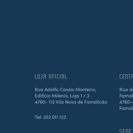
LOJA OFICIAL
CENT
Rua Adolfo Casais Monteiro,
Rua d
Edifício Milénio, Loja 1 / 2
Famali
4760- 113 Vila Nova de Famalicão
4760-4
Famal
Tel:
252 011 123
SEDE