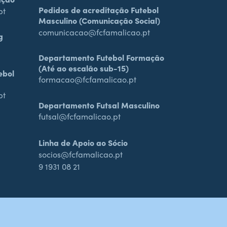
Pedidos de acreditação Futebol
pt
Masculino (Comunicação Social)
comunicacao@fcfamalicao.pt
g
Departamento Futebol Formação
(Até ao escalão sub-15)
ebol
formacao@fcfamalicao.pt
pt
Departamento Futsal Masculino
futsal@fcfamalicao.pt
Linha de Apoio ao Sócio
socios@fcfamalicao.pt
9 1931 08 21