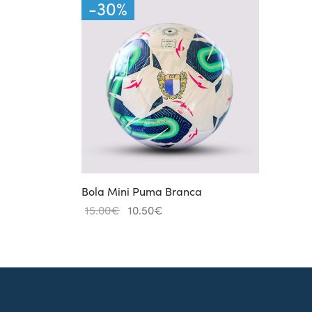
-
30
%
Bola Mini Puma Branca
O
O
15.00
€
10.50
€
preço
preço
original
atual
era:
é:
15.00€.
10.50€.