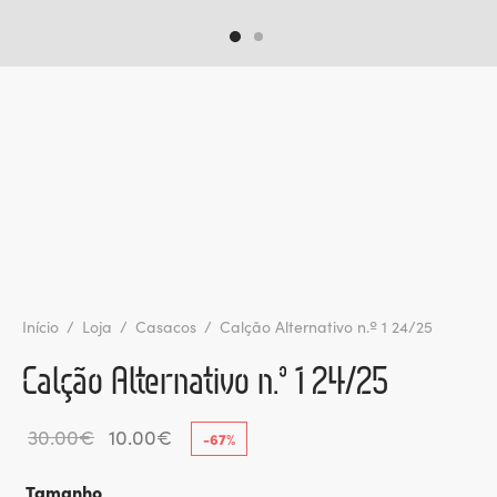
ltados
ade
l de Denúncias
alações
actos
identes
ão
Início
/
Loja
/
Casacos
/
Calção Alternativo n.º 1 24/25
Calção Alternativo n.º 1 24/25
O
O
30.00
€
10.00
€
-
67
%
preço
preço
Tamanho