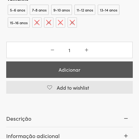
original
atual
era:
é:
5-6 anos
7-8 anos
9-10 anos
11-12 anos
13-14 anos
30.00€.
10.00€.
15-16 anos
S
M
L
XL
Adicionar
Add to wishlist
Descrição
Informação adicional