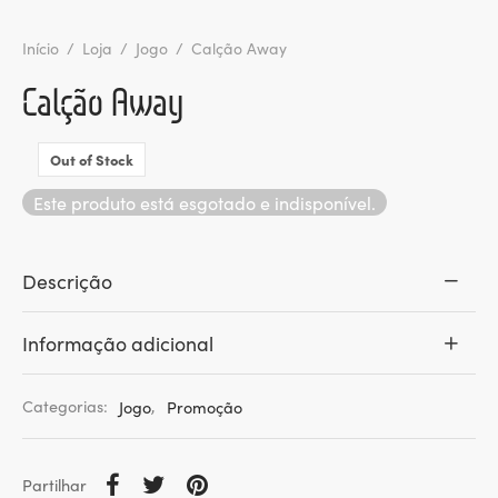
Início
/
Loja
/
Jogo
/
Calção Away
Calção Away
Out of Stock
Este produto está esgotado e indisponível.
Descrição
Informação adicional
Categorias:
Jogo
,
Promoção
Partilhar