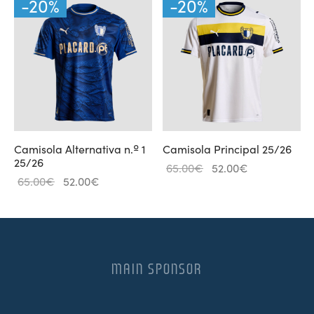
-
20
%
-
20
%
Camisola Alternativa n.º 1
Camisola Principal 25/26
25/26
O
O
65.00
€
52.00
€
O
O
65.00
€
52.00
€
preço
preço
preço
preço
original
atual é:
original
atual é:
era:
52.00€.
era:
52.00€.
65.00€.
65.00€.
MAIN SPONSOR