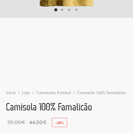
ltados
ade
l de Denúncias
alações
actos
identes
ão
Início
/
Loja
/
Camisolas Futebol
/
Camisola 100% Famalicão
Camisola 100% Famalicão
O
O
55.00
€
44.00
€
-
20
%
preço
preço