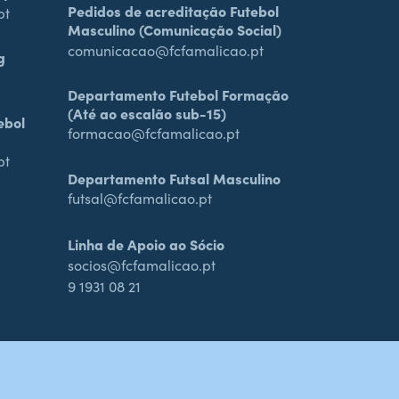
Pedidos de acreditação Futebol
pt
Masculino (Comunicação Social)
comunicacao@fcfamalicao.pt
g
Departamento Futebol Formação
(Até ao escalão sub-15)
ebol
formacao@fcfamalicao.pt
pt
Departamento Futsal Masculino
futsal@fcfamalicao.pt
Linha de Apoio ao Sócio
socios@fcfamalicao.pt
9 1931 08 21