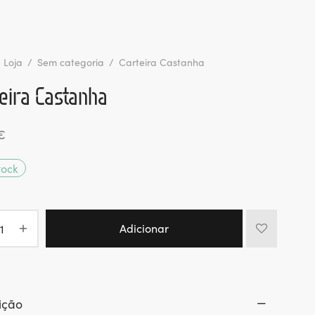
Loja
/
Sem categoria
/
Carteira Castanha
eira Castanha
€
tock
Adicionar
ição