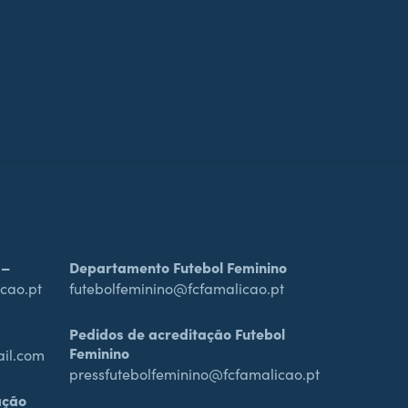
 –
Departamento Futebol Feminino
cao.pt
futebolfeminino@fcfamalicao.pt
Pedidos de acreditação Futebol
Feminino
ail.com
pressfutebolfeminino@fcfamalicao.pt
ação