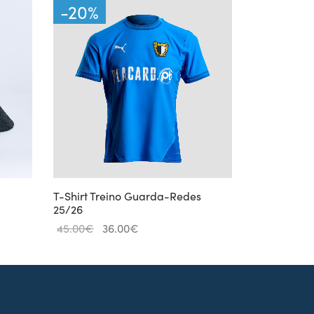
-
20
%
T-Shirt Treino Guarda-Redes
25/26
O
O
45.00
€
36.00
€
preço
preço
original
atual é:
era:
36.00€.
45.00€.