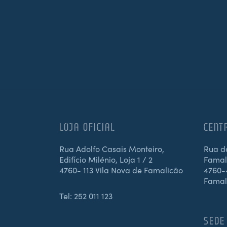
LOJA OFICIAL
CENT
Rua Adolfo Casais Monteiro,
Rua d
Edifício Milénio, Loja 1 / 2
Famali
4760- 113 Vila Nova de Famalicão
4760-4
Famal
Tel:
252 011 123
SEDE