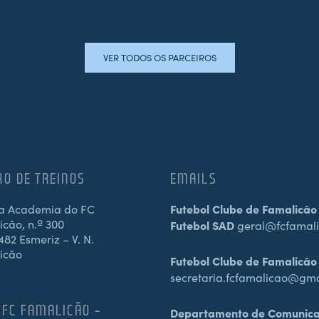
VER TODOS OS PARCEIROS
RO DE TREINOS
EMAILS
a Academia do FC
Futebol Clube de Famalicão
cão, n.º 300
Futebol SAD
geral@fcfamali
82 Esmeriz – V. N.
icão
Futebol Clube de Famalicão
secretaria.fcfamalicao@gm
 FC FAMALICÃO –
Departamento de Comunic