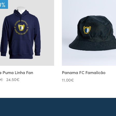
0
%
e Puma Linha Fan
Panama FC Famalicão
O
O
€
24.50
€
11.00
€
preço
preço
original
atual é:
era:
24.50€.
49.00€.