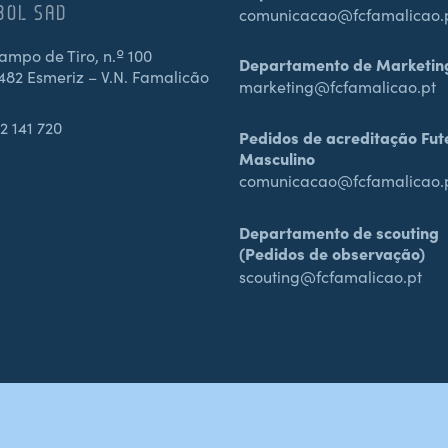
BOL SAD
comunicacao@fcfamalicao.
mpo de Tiro, n.º 100
Departamento de Marketin
482 Esmeriz – V.N. Famalicão
marketing@fcfamalicao.pt
2 141 720
Pedidos de acreditação Fut
Masculino
comunicacao@fcfamalicao.
Departamento de scouting
(Pedidos de observação)
scouting@fcfamalicao.pt