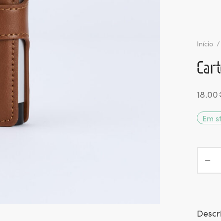
Início
/
Cart
18.00
Em s
Descr