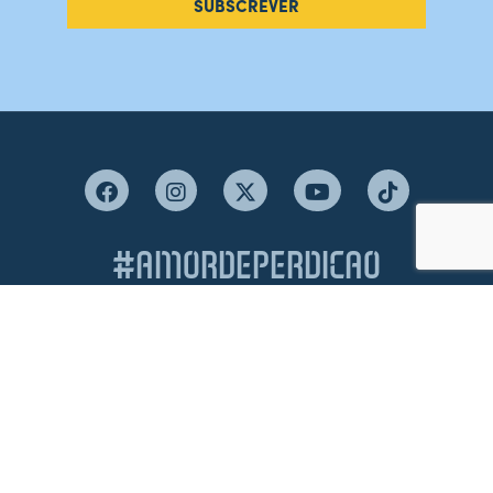
SUBSCREVER
#AMORDEPERDICAO
Como chegar
Contacte-nos
Acreditações
Livro de Reclamações
Canal de Denúncias
Política de Privacidade e Proteção de Dados