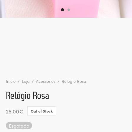
ltados
ade
l de Denúncias
alações
actos
identes
ão
Início
/
Loja
/
Acessórios
/
Relógio Rosa
Relógio Rosa
25.00
€
Out of Stock
Esgotado