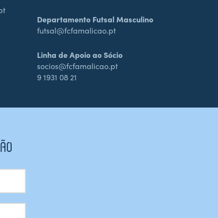
pt
Departamento Futsal Masculino
futsal@fcfamalicao.pt
Linha de Apoio ao Sócio
socios@fcfamalicao.pt
9 1931 08 21
CÃO