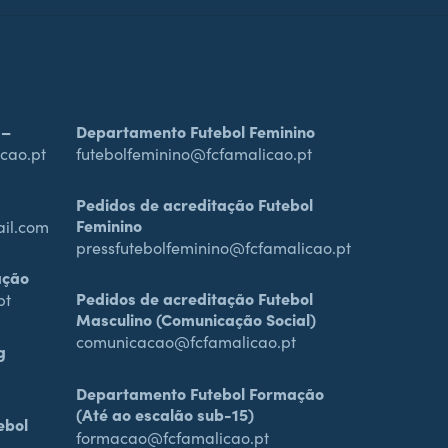
 –
Departamento Futebol Feminino
cao.pt
futebolfeminino@fcfamalicao.pt
Pedidos de acreditação Futebol
Feminino
ail.com
pressfutebolfeminino@fcfamalicao.pt
ação
Pedidos de acreditação Futebol
pt
Masculino (Comunicação Social)
comunicacao@fcfamalicao.pt
g
Departamento Futebol Formação
(Até ao escalão sub-15)
ebol
formacao@fcfamalicao.pt