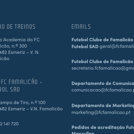
RO DE TREINOS
EMAILS
a Academia do FC
Futebol Clube de Famalicão
cão, n.º 300
Futebol SAD
geral@fcfamali
82 Esmeriz – V. N.
icão
Futebol Clube de Famalicão
secretaria.fcfamalicao@gm
 FC FAMALICÃO –
Departamento de Comunic
BOL SAD
comunicacao@fcfamalicao.
mpo de Tiro, n.º 100
Departamento de Marketin
482 Esmeriz – V.N. Famalicão
marketing@fcfamalicao.pt
2 141 720
Pedidos de acreditação Fut
Masculino