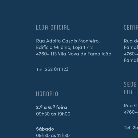
LOJA OFICIAL
CENT
Rua Adolfo Casais Monteiro,
Rua d
Edifício Milénio, Loja 1 / 2
Famali
4760- 113 Vila Nova de Famalicão
4760-4
Famal
Tel:
252 011 123
SEDE
FUTE
HORÁRIO
Rua Ca
2.ª a 6.ª feira
4760-
09h30 às 19h00
Tel:
25
Sábado
09h30 às 12h30