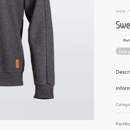
Início
/
Swea
Out
Este 
Descr
Infor
Catego
Partilh