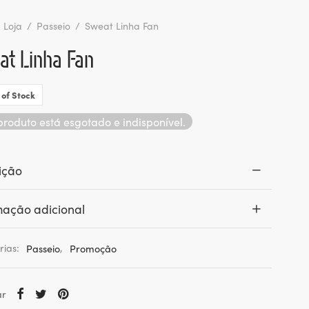
Loja
/
Passeio
/
Sweat Linha Fan
t Linha Fan
 of Stock
produto está esgotado e indisponível.
ição
mação adicional
rias:
Passeio
,
Promoção
ar