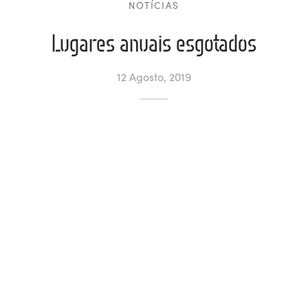
NOTÍCIAS
ltados
ade
l de Denúncias
Lugares anuais esgotados
alações
actos
12 Agosto, 2019
identes
ão