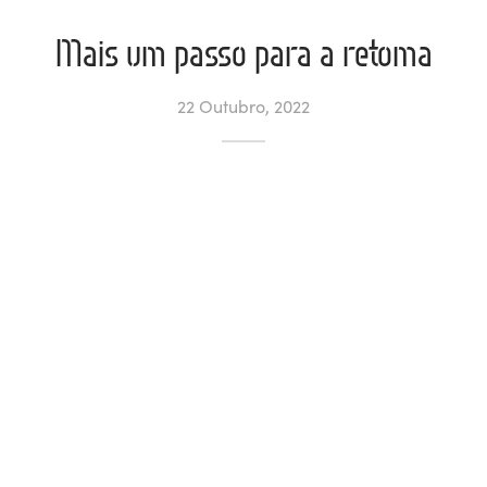
Mais um passo para a retoma
ltados
ade
l de Denúncias
alações
actos
22 Outubro, 2022
identes
ão