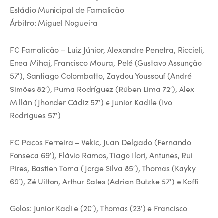
Estádio Municipal de Famalicão
Árbitro: Miguel Nogueira
FC Famalicão – Luiz Júnior, Alexandre Penetra, Riccieli,
Enea Mihaj, Francisco Moura, Pelé (Gustavo Assunção
57′), Santiago Colombatto, Zaydou Youssouf (André
Simões 82′), Puma Rodríguez (Rúben Lima 72′), Álex
Millán (Jhonder Cádiz 57′) e Junior Kadile (Ivo
Rodrigues 57′)
FC Paços Ferreira – Vekic, Juan Delgado (Fernando
Fonseca 69′), Flávio Ramos, Tiago Ilori, Antunes, Rui
Pires, Bastien Toma (Jorge Silva 85′), Thomas (Kayky
69′), Zé Uilton, Arthur Sales (Adrian Butzke 57′) e Koffi
Golos: Junior Kadile (20′), Thomas (23′) e Francisco