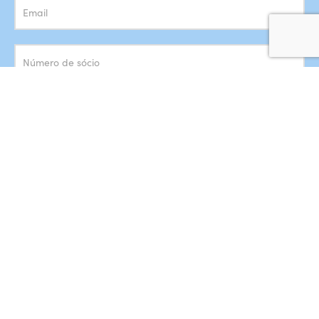
Concordo com o armazenamento dos meus dados de acordo
com a
Política de Privacidade
SUBSCREVER