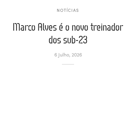
NOTÍCIAS
ltados
ade
l de Denúncias
Marco Alves é o novo treinador
alações
actos
dos sub-23
identes
6 Julho, 2026
ão