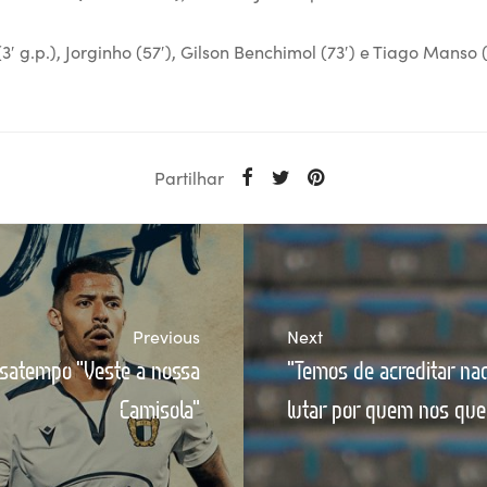
3′ g.p.), Jorginho (57′), Gilson Benchimol (73′) e Tiago Manso (
Partilhar
Previous
Next
satempo "Veste a nossa
"Temos de acreditar na
Camisola"
lutar por quem nos qu