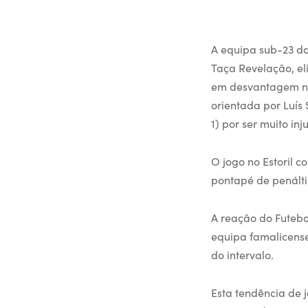
A equipa sub-23 d
Taça Revelação, el
em desvantagem na 
orientada por Luís
1) por ser muito i
O jogo no Estoril 
pontapé de penálti
A reação do Futebol
equipa famalicense
do intervalo.
Esta tendência de 