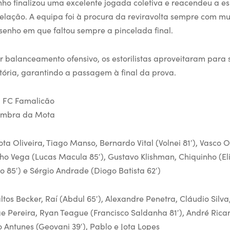
nho finalizou uma excelente jogada coletiva e reacendeu a 
velação. A equipa foi à procura da reviravolta sempre com mui
enho em que faltou sempre a pincelada final.
r balanceamento ofensivo, os estorilistas aproveitaram para 
atória, garantindo a passagem à final da prova.
-1 FC Famalicão
oimbra da Mota
ota Oliveira, Tiago Manso, Bernardo Vital (Volnei 81′), Vasco Ol
ho Vega (Lucas Macula 85′), Gustavo Klishman, Chiquinho (Elia
o 85′) e Sérgio Andrade (Diogo Batista 62′)
os Becker, Raí (Abdul 65′), Alexandre Penetra, Cláudio Silva
rge Pereira, Ryan Teague (Francisco Saldanha 81′), André Rica
o Antunes (Geovani 39′), Pablo e Jota Lopes