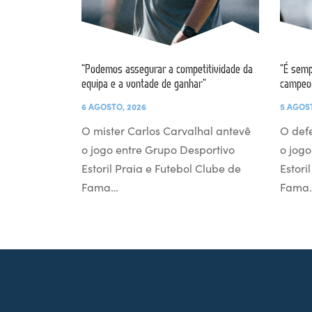
“Podemos assegurar a competitividade da
“É semp
equipa e a vontade de ganhar”
campeo
6 AGOSTO, 2026
5 AGOS
O mister Carlos Carvalhal antevê
O def
o jogo entre Grupo Desportivo
o jogo
Estoril Praia e Futebol Clube de
Estori
Fama…
Fama