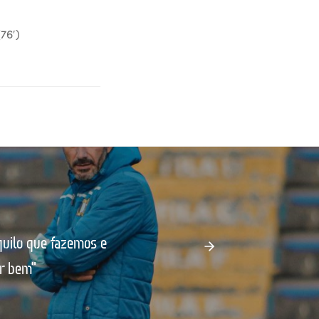
76′)
quilo que fazemos e
er bem"