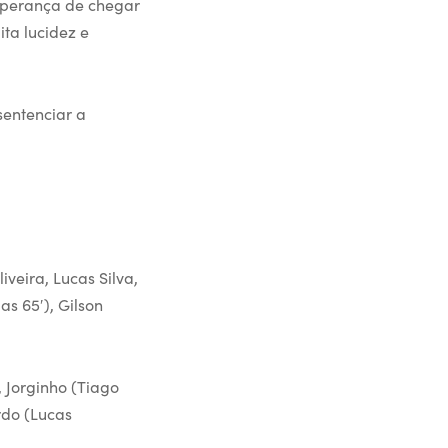
esperança de chegar
ta lucidez e
sentenciar a
iveira, Lucas Silva,
s 65′), Gilson
, Jorginho (Tiago
rdo (Lucas