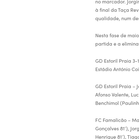
no marcador. Jorgi
à final da Taça Re
qualidade, num des
Nesta fase de maio
partida e a elimin
GD Estoril Praia 3
Estádio António C
GD Estoril Praia – J
Afonso Valente, Luc
Benchimol (Paulinh
FC Famalicão – Malt
Gonçalves 81′), Jo
Henrique 81′), Tiag