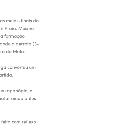
as meias-finais da
ril Praia. Mesmo
, a formação
bando a derrota (3-
bra da Mota.
Vega converteu um
artida.
 seu apanágio, a
patar ainda antes
feita com reflexo